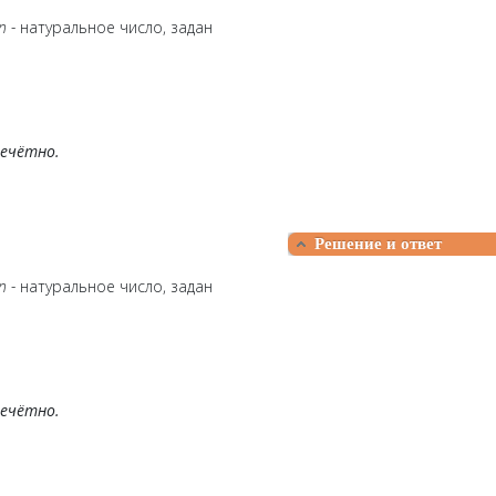
n -
натуральное число, задан
ечётно.
Решение и ответ
n -
натуральное число, задан
ечётно.