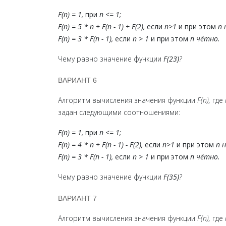
F(n) = 1,
при
n <= 1;
F(n) = 5 * n + F(n - 1) + F(2),
если
n>1
и при этом
n 
F(n) = 3 * F(n - 1),
если
n > 1
и при этом
n чётно.
Чему равно значение функции
F(23)
?
ВАРИАНТ 6
Алгоритм вычисления значения функции
F(n),
где
задан следующими соотношениями:
F(n) = 1,
при
n <= 1;
F(n) = 4 * n + F(n - 1) - F(2),
если
n>1
и при этом
n н
F(n) = 3 * F(n - 1),
если
n > 1
и при этом
n чётно.
Чему равно значение функции
F(35)
?
ВАРИАНТ 7
Алгоритм вычисления значения функции
F(n),
где