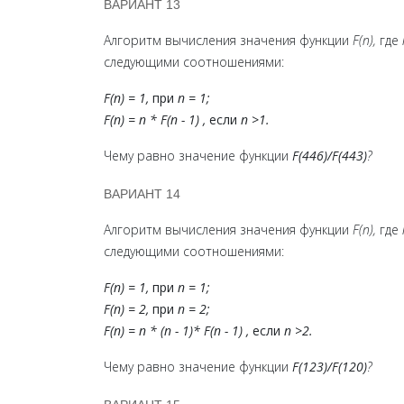
ВАРИАНТ 13
Алгоритм вычисления значения функции
F(n),
где
следующими соотношениями:
F(n) = 1,
при
n = 1;
F(n) = n * F(n - 1) ,
если
n >1.
Чему равно значение функции
F(446)/
F(443)
?
ВАРИАНТ 14
Алгоритм вычисления значения функции
F(n),
где
следующими соотношениями:
F(n) = 1,
при
n = 1;
F(n) = 2,
при
n = 2;
F(n) = n * (n - 1)*
F(n - 1) ,
если
n >2.
Чему равно значение функции
F(123)/
F(120)
?