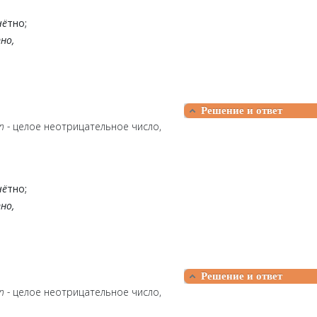
чё
тно;
тно,
Решение и ответ
n -
целое неотрицательное число,
чё
тно;
тно,
Решение и ответ
n -
целое неотрицательное число,