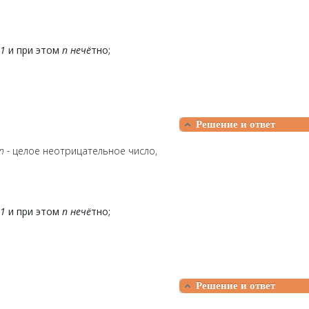
>1
и при этом
n нечё
тно;
Решение и ответ
n -
целое неотрицательное число,
>1
и при этом
n нечё
тно;
Решение и ответ