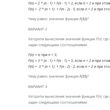
F(n) = 2 * (n - 1) + F(n - 1) + 2,
если
n > 2
и при это
F(n) =
2 * (n + 1) +
F(n - 2) - 5,
если
n > 2
и при эт
Чему равно значение функции
F(32)
?
ВАРИАНТ 2
Алгоритм вычисления значения функции
F(n),
где
задан следующими соотношениями:
F(n) = n,
при
n < 3;
F(n) = 3 * (n - 1) + F(n - 1) + 5,
если
n > 2
и при это
F(n) =
3 * (n + 1) +
F(n - 2) - 2,
если
n > 2
и при эт
Чему равно значение функции
F(35)
?
ВАРИАНТ 3
Алгоритм вычисления значения функции
F(n),
где
задан следующими соотношениями: