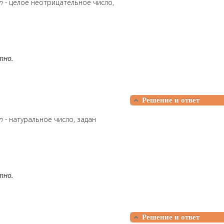
n -
целое неотрицательное число,
тно.
Решение и ответ
n -
натуральное число, задан
тно.
Решение и ответ