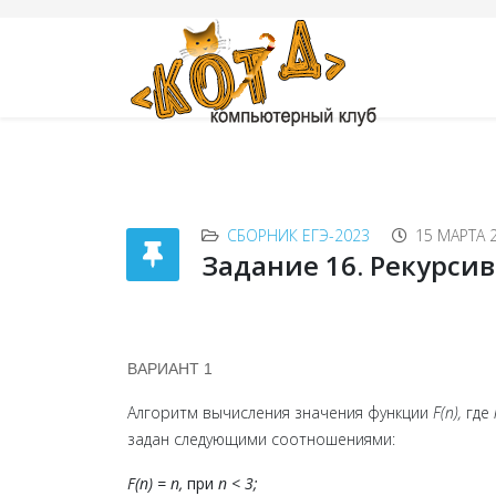
СБОРНИК ЕГЭ-2023
15 МАРТА 
Задание 16. Рекурси
ВАРИАНТ 1
Алгоритм вычисления значения функции
F(n),
где
задан следующими соотношениями:
F(n) = n,
при
n < 3;