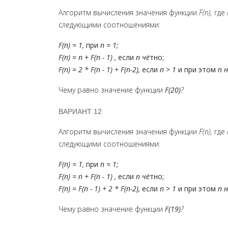
Алгоритм вычисления значения функции
F(n),
где
следующими соотношениями:
F(n) = 1,
при
n = 1;
F(n) = n + F(n - 1) ,
если
n чё
тно;
F(n) = 2 * F(n - 1) + F(n-2),
если
n > 1
и при этом
n н
Чему равно значение функции
F(20)
?
ВАРИАНТ 12
Алгоритм вычисления значения функции
F(n),
где
следующими соотношениями:
F(n) = 1,
при
n = 1;
F(n) = n + F(n - 1) ,
если
n чё
тно;
F(n) = F(n - 1) + 2 * F(n-2),
если
n > 1
и при этом
n н
Чему равно значение функции
F(19)
?