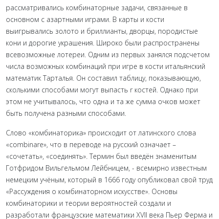
рассматривались комбинаторные задачи, связанные в
основном с азартными играми. В карты и кости
выигрывались золото и бриллианты, дворцы, породистые
кони и дорогие украшения. Широко были распространены
всевозможные лотереи. Одним из первых занялся подсчетом
числа возможных комбинаций при игре в кости итальянский
математик Тарталья. Он составил таблицу, показывающую,
сколькими способами могут выпасть r костей. Однако при
этом не учитывалось, что одна и та же сумма очков может
быть получена разными способами.
Слово «комбинаторика» происходит от латинского слова
«combinare», что в переводе на русский означает –
«сочетать», «соединять». Термин был введён знаменитым
Готфридом Вильгельмом Лейбницем, - всемирно известным
немецким учёным, который в 1666 году опубликовал свой труд
«Рассуждения о комбинаторном искусстве». Основы
комбинаторики и теории вероятностей создали и
разработали французские математики XVII века Пьер Ферма и