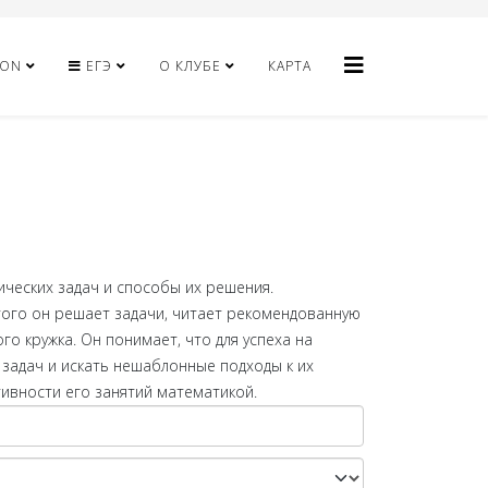
HON
ЕГЭ
О КЛУБЕ
КАРТА
ических задач и способы их решения.
того он решает задачи, читает рекомендованную
о кружка. Он понимает, что для успеха на
задач и искать нешаблонные подходы к их
ивности его занятий математикой.