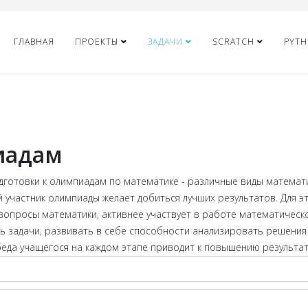
ГЛАВНАЯ
ПРОЕКТЫ
ЗАДАЧИ
SCRATCH
PYT
иадам
дготовки к олимпиадам по математике - различные виды математ
 участник олимпиады желает добиться лучших результатов. Для э
вопросы математики, активнее участвует в работе математическог
 задачи, развивать в себе способности анализировать решения 
еда учащегося на каждом этапе приводит к повышению результат