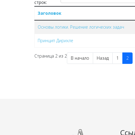
строк:
Заголовок
Основы логики. Решение логических задач
Принцип Дирихле
Страница 2 из 2
В начало
Назад
1
2
Ссы